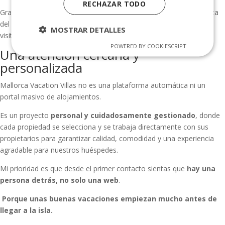
RECHAZAR TODO
Gracias a esta experiencia, puedo ofrecer una visión muy completa
del destino, del mercado y de lo que realmente buscan quienes
MOSTRAR DETALLES
visitan o se enamoran de la isla.
POWERED BY COOKIESCRIPT
Una atención cercana y
personalizada
Mallorca Vacation Villas no es una plataforma automática ni un
portal masivo de alojamientos.
Es un proyecto
personal y cuidadosamente gestionado
, donde
cada propiedad se selecciona y se trabaja directamente con sus
propietarios para garantizar calidad, comodidad y una experiencia
agradable para nuestros huéspedes.
Mi prioridad es que desde el primer contacto sientas que
hay una
persona detrás, no solo una web
.
Porque unas buenas vacaciones empiezan mucho antes de
llegar a la isla.