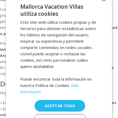
Mallorca Vacation Villas
Con el paso del tiempo, el contacto constante con viajeros y
utiliza cookies
propietarios me llevó también al sector inmobiliario. Muchas
personas que descubrían Mallorca durante sus vacaciones
Este sitio web utiliza cookies propias y de
terminaban preguntándome cómo podían
comprar una propiedad
terceros para obtener estadísticas sobre
o pasar más tiempo en la isla
.
los hábitos de navegación del usuario,
mejorar su experiencia y permitirle
Por eso en
2019 decidí dedicarme plenamente al mundo
compartir contenidos en redes sociales.
inmobiliario y al alquiler vacacional
, y me uní como
Agente
Usted puede aceptar o rechazar las
Asociada a la red inmobiliaria internacional RE/MAX Island
,
cookies, así como personalizar cuáles
una de las compañías inmobiliarias más reconocidas del mundo.
quiere deshabilitar.
En
2020 completé además el Máster en Gestión Inmobiliaria
,
consolidando así mi formación en el sector.
Puede encontrar toda la información en
Dos mundos que se complementan
nuestra Política de Cookies.
Más
información
Hoy mi trabajo une dos mundos que encajan de forma natural:
– Las casas donde disfrutar Mallorca durante tus vacaciones
ACEPTAR TODO
– Las propiedades donde muchas personas deciden
comenzar una nueva etapa de su vida