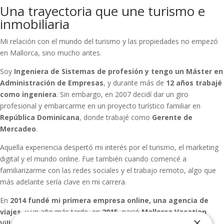
Una trayectoria que une turismo e
inmobiliaria
Mi relación con el mundo del turismo y las propiedades no empezó
en Mallorca, sino mucho antes.
Soy
Ingeniera de Sistemas de profesión y tengo un Máster en
Administración de Empresas
, y durante más de
12 años trabajé
como ingeniera
. Sin embargo, en 2007 decidí dar un giro
profesional y embarcarme en un proyecto turístico familiar en
República Dominicana
, donde trabajé como
Gerente de
Mercadeo
.
Aquella experiencia despertó mi interés por el turismo, el marketing
digital y el mundo online. Fue también cuando comencé a
familiarizarme con las redes sociales y el trabajo remoto, algo que
más adelante sería clave en mi carrera.
En
2014 fundé mi primera empresa online, una agencia de
viajes
, y un año más tarde, en
2015
, nació
Mallorca Vacation
×
Villas
, enfocada en el alquiler de casas vacacionales en la isla.