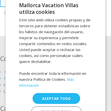
Mallorca Vacation Villas
utiliza cookies
He leído y acepto el
Aviso legal
y
Política de privacidad
Este sitio web utiliza cookies propias y de
terceros para obtener estadísticas sobre
los hábitos de navegación del usuario,
mejorar su experiencia y permitirle
compartir contenidos en redes sociales.
Usted puede aceptar o rechazar las
cookies, así como personalizar cuáles
Contacto
quiere deshabilitar.
Margarita Barceló
Puede encontrar toda la información en
Teléfono / Whatsapp: +34 620 805 633
nuestra Política de Cookies.
Más
info@mallorcavacationvillas.com
información
Licencia CR69BAL
ACEPTAR TODO
Casas