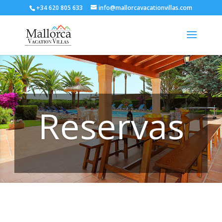
+34 620 805 633
info@mallorcavacationvillas.com
Reservas