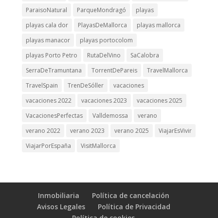
ParaisoNatural
ParqueMondragó
playas
playas cala dor
PlayasDeMallorca
playas mallorca
playas manacor
playas portocolom
playas Porto Petro
RutaDelVino
SaCalobra
SerraDeTramuntana
TorrentDePareis
TravelMallorca
TravelSpain
TrenDeSóller
vacaciones
vacaciones 2022
vacaciones 2023
vacaciones 2025
VacacionesPerfectas
Valldemossa
verano
verano 2022
verano 2023
verano 2025
ViajarEsVivir
ViajarPorEspaña
VisitMallorca
Inmobiliaria
Política de cancelación
Avisos Legales
Política de Privacidad
Política de cookies