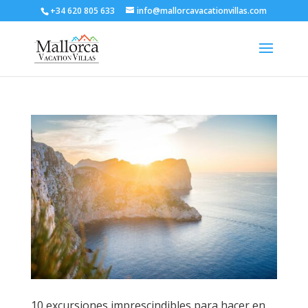
+34 620 805 633
info@mallorcavacationvillas.com
10 excursiones imprescindibles para hacer en