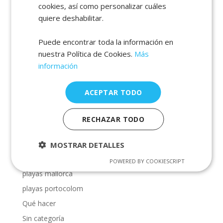
cookies, así como personalizar cuáles
Alquiler vacaciones Mallorca
quiere deshabilitar.
alquiler villa vacacional mallorca
calas en Cala Dor
Puede encontrar toda la información en
nuestra Política de Cookies.
Más
calas en mallorca
información
calas en manacor
calas en porto petro
ACEPTAR TODO
calas en portocolom
Mallorca
RECHAZAR TODO
playas Cala Dor
playas en manacor
MOSTRAR DETALLES
playas en porto petro
POWERED BY COOKIESCRIPT
playas mallorca
playas portocolom
Qué hacer
Sin categoría