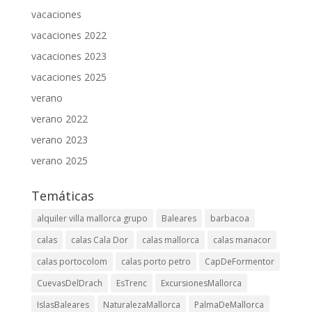
vacaciones
vacaciones 2022
vacaciones 2023
vacaciones 2025
verano
verano 2022
verano 2023
verano 2025
Temáticas
alquiler villa mallorca grupo
Baleares
barbacoa
calas
calas Cala Dor
calas mallorca
calas manacor
calas portocolom
calas porto petro
CapDeFormentor
CuevasDelDrach
EsTrenc
ExcursionesMallorca
IslasBaleares
NaturalezaMallorca
PalmaDeMallorca